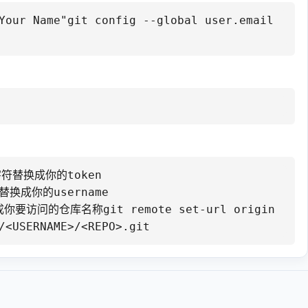
Your Name"git config --global user.email 
字符替换成你的token

替换成你的username

访问的仓库名称git remote set-url origin  
/<USERNAME>/<REPO>.git