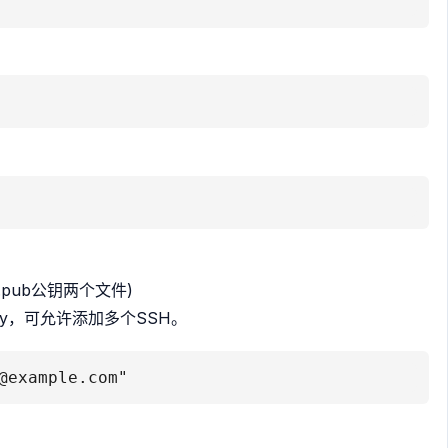
）
sa.pub公钥两个文件)
H Key，可允许添加多个SSH。
@example.com"