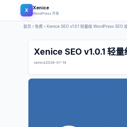
Xenice
X
WordPress 开发
首页
›
免费
›
Xenice SEO v1.0.1 轻量级 WordPress SEO
Xenice SEO v1.0.1 轻
xenice
2026-07-14